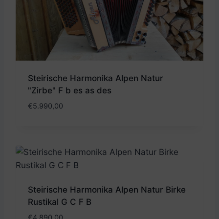
Steirische Harmonika Alpen Natur
"Zirbe" F b es as des
€
5.990,00
Steirische Harmonika Alpen Natur Birke
Rustikal G C F B
€
4.890,00