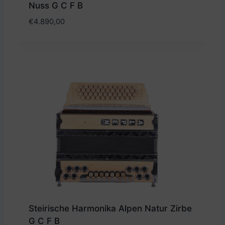
Nuss G C F B
€
4.890,00
Steirische Harmonika Alpen Natur Zirbe
G C F B