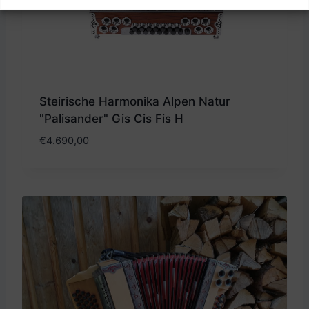
Steirische Harmonika Alpen Natur
"Palisander" Gis Cis Fis H
€
4.690,00