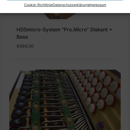
Cookie-Richtlinie
Datenschutzerklärung
Impressum
HDSmicro-System "Pro.Micro" Diskant +
Bass
€
684,00