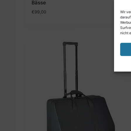
Bässe
€
99,00
Wir ve
darauf
Werbun
Surfve
nicht 