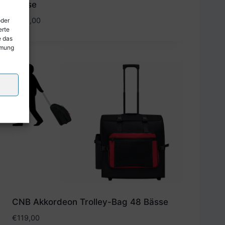
Bässe
€
139,00
oder
erte
e das
mmung
CNB Akkordeon Trolley-Bag 48 Bässe
€
119,00