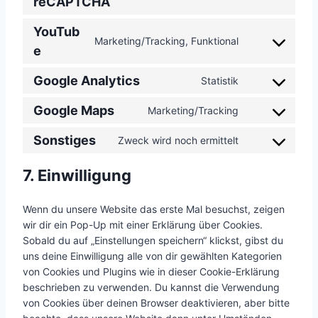
reCAPTCHA
s
n
t
s
o
e
t
o
e
YouTub
n
n
t
s
Marketing/Tracking, Funktional
r
s
C
e
t
o
e
v
e
o
t
s
r
i
n
Google Analytics
n
Statistik
o
e
v
C
c
t
s
s
r
i
o
e
t
Google Maps
Marketing/Tracking
e
e
v
C
c
n
w
o
n
r
i
o
e
s
o
Sonstiges
s
Zweck wird noch ermittelt
t
v
C
c
n
p
e
o
e
t
i
o
e
s
h
n
c
r
7. Einwilligung
o
c
n
c
e
p
t
o
v
s
e
s
o
n
t
m
i
e
Wenn du unsere Website das erste Mal besuchst, zeigen
w
e
m
t
o
m
c
r
wir dir ein Pop-Up mit einer Erklärung über Cookies.
o
n
p
t
s
e
e
v
Sobald du auf „Einstellungen speichern“ klickst, gibst du
r
t
l
o
e
r
g
i
uns deine Einwilligung alle von dir gewählten Kategorien
d
t
i
s
r
c
o
c
von Cookies und Plugins wie in dieser Cookie-Erklärung
p
o
a
e
v
e
o
e
beschrieben zu verwenden. Du kannst die Verwendung
r
s
n
r
i
g
y
von Cookies über deinen Browser deaktivieren, aber bitte
e
e
z
v
c
l
o