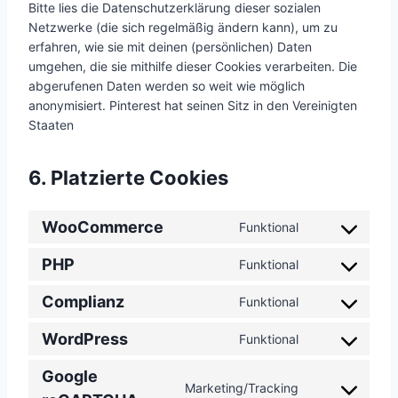
Bitte lies die Datenschutzerklärung dieser sozialen
Netzwerke (die sich regelmäßig ändern kann), um zu
erfahren, wie sie mit deinen (persönlichen) Daten
umgehen, die sie mithilfe dieser Cookies verarbeiten. Die
abgerufenen Daten werden so weit wie möglich
anonymisiert. Pinterest hat seinen Sitz in den Vereinigten
Staaten
6. Platzierte Cookies
WooCommerce
Funktional
C
o
PHP
Funktional
C
n
o
s
Complianz
Funktional
C
n
e
o
s
n
WordPress
Funktional
C
n
e
t
o
s
n
t
Google
n
Marketing/Tracking
e
t
o
C