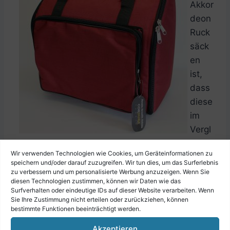
Akkor
deon
Ruck
säck
en
ist,
dass
diese
im
Vergl
eich
Wir verwenden Technologien wie Cookies, um Geräteinformationen zu
zu Akkordeon Koffern relativ leicht sind.
speichern und/oder darauf zuzugreifen. Wir tun dies, um das Surferlebnis
Deswegen müssen sie nicht unbedingt weniger
zu verbessern und um personalisierte Werbung anzuzeigen. Wenn Sie
diesen Technologien zustimmen, können wir Daten wie das
robust sein.
Surfverhalten oder eindeutige IDs auf dieser Website verarbeiten. Wenn
Sie Ihre Zustimmung nicht erteilen oder zurückziehen, können
bestimmte Funktionen beeinträchtigt werden.
Schnell und einfach lässt sich ein Akkordeon
Akzeptieren
Rucksack auf den Rücken schnallen. Außerdem