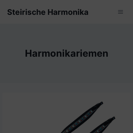
Zum
Steirische Harmonika
Inhalt
springen
Harmonikariemen