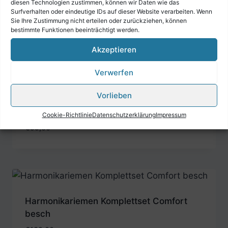
diesen Technologien zustimmen, können wir Daten wie das
Harmonikariemen Comfort braun/rot +
Surfverhalten oder eindeutige IDs auf dieser Website verarbeiten. Wenn
Sie Ihre Zustimmung nicht erteilen oder zurückziehen, können
Querriemen
bestimmte Funktionen beeinträchtigt werden.
€
99,00
Akzeptieren
Verwerfen
Vorlieben
Harmonikariemen Comfort schwarz
Cookie-Richtlinie
Datenschutzerklärung
Impressum
€
99,00
Harmonikariemen Komplettset Comfort
besch