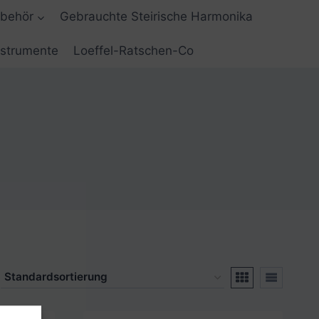
ubehör
Gebrauchte Steirische Harmonika
nstrumente
Loeffel-Ratschen-Co