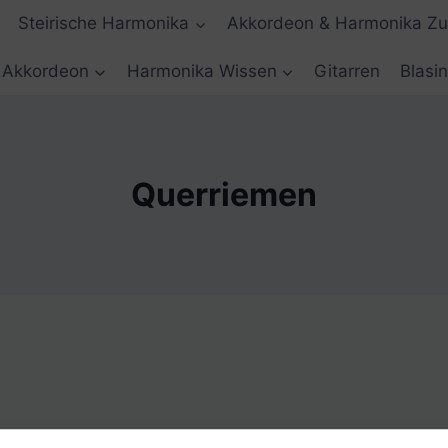
Steirische Harmonika
Akkordeon & Harmonika Z
Akkordeon
Harmonika Wissen
Gitarren
Blasi
Querriemen