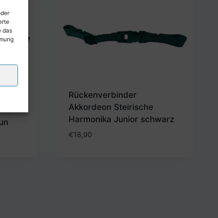
oder
erte
e das
mmung
Rückenverbinder
Akkordeon Steirische
Harmonika Junior schwarz
un
€
18,90