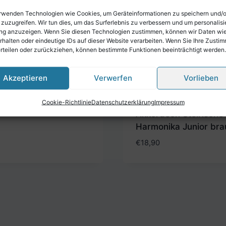
rwenden Technologien wie Cookies, um Geräteinformationen zu speichern und/
 zuzugreifen. Wir tun dies, um das Surferlebnis zu verbessern und um personalisi
g anzuzeigen. Wenn Sie diesen Technologien zustimmen, können wir Daten wi
rhalten oder eindeutige IDs auf dieser Website verarbeiten. Wenn Sie Ihre Zusti
erteilen oder zurückziehen, können bestimmte Funktionen beeinträchtigt werden.
iemen
nverbinder
Akzeptieren
Verwerfen
Vorlieben
deon Steirische
nika XXL 45 – 65 cm
Rückenverbinder
Cookie-Richtlinie
Datenschutzerklärung
Impressum
rz
Akkordeon Steirische
Harmonika Junior bra
€
18,90