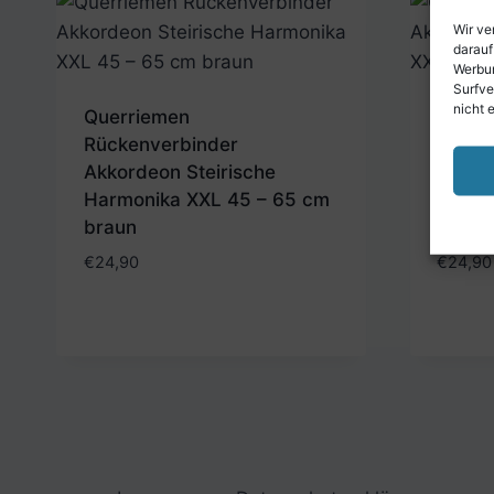
Wir ve
darauf
Werbun
Surfve
nicht 
Querriemen
Querr
Rückenverbinder
Rücke
Akkordeon Steirische
Akkor
Harmonika XXL 45 – 65 cm
Harmo
braun
schwa
€
24,90
€
24,90