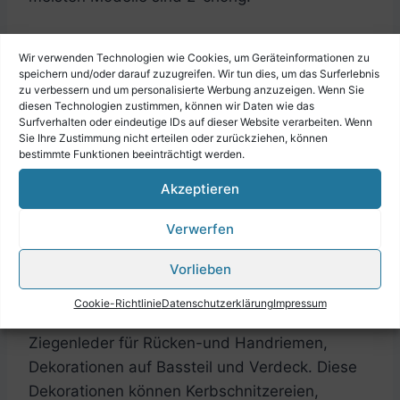
Bei den steirischen Harmonika Patentmodellen
Wir verwenden Technologien wie Cookies, um Geräteinformationen zu
können Kunden aus vielen verschiedenen
speichern und/oder darauf zuzugreifen. Wir tun dies, um das Surferlebnis
zu verbessern und um personalisierte Werbung anzuzeigen. Wenn Sie
Holzarten das Holz auswählen, aus dem das
diesen Technologien zustimmen, können wir Daten wie das
Instrument hergestellt werden soll. Diese
Surfverhalten oder eindeutige IDs auf dieser Website verarbeiten. Wenn
Sie Ihre Zustimmung nicht erteilen oder zurückziehen, können
Modelle sind in der Regel 3-chörig und mit
bestimmte Funktionen beeinträchtigt werden.
46,50 oder 54 Tasten versehen.
Akzeptieren
Selbstverständlich hat man auch die
Verwerfen
Möglichkeit weitere Zusatz-Optionen für seine
Vorlieben
Harmonika auszuwählen, das können unter
anderem sein: 10 verschiedene Balgfarben für
Cookie-Richtlinie
Datenschutzerklärung
Impressum
die steirische Harmonika, Samt oder
Ziegenleder für Rücken-und Handriemen,
Dekorationen auf Bassteil und Verdeck. Diese
Dekorationen können Kerbschnitzereien,