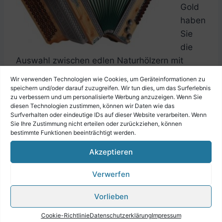
Gold
haben
Sie
die
Auswahl zwischen edlen Naturhölzern mit
seidenmatter Oberfläche oder in schlichter
Wir verwenden Technologien wie Cookies, um Geräteinformationen zu
Optik mit Strukturbrüstung. Lassen Sie sich von
speichern und/oder darauf zuzugreifen. Wir tun dies, um das Surferlebnis
zu verbessern und um personalisierte Werbung anzuzeigen. Wenn Sie
der Vielfalt unserer Gold Serie inspirieren.
diesen Technologien zustimmen, können wir Daten wie das
Surfverhalten oder eindeutige IDs auf dieser Website verarbeiten. Wenn
Sie Ihre Zustimmung nicht erteilen oder zurückziehen, können
bestimmte Funktionen beeinträchtigt werden.
Akzeptieren
Kärntnerland SILBER –
Verwerfen
Klassisch und Modern
Vorlieben
In der
Cookie-Richtlinie
Datenschutzerklärung
Impressum