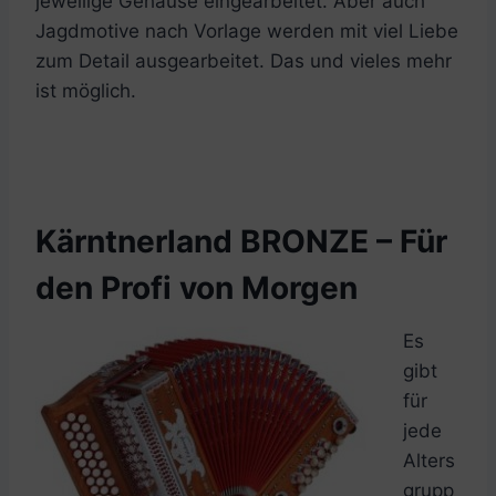
jeweilige Gehäuse eingearbeitet. Aber auch
Jagdmotive nach Vorlage werden mit viel Liebe
zum Detail ausgearbeitet. Das und vieles mehr
ist möglich.
Kärntnerland BRONZE – Für
den Profi von Morgen
Es
gibt
für
jede
Alters
grupp