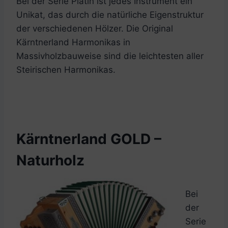
Bei der Serie Platin ist jedes Instrument ein
Unikat, das durch die natürliche Eigenstruktur
der verschiedenen Hölzer. Die Original
Kärntnerland Harmonikas in
Massivholzbauweise sind die leichtesten aller
Steirischen Harmonikas.
Kärntnerland GOLD –
Naturholz
Bei
der
Serie