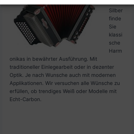
Serie
Silber
finde
Sie
klassi
sche
Harm
onikas in bewährter Ausführung. Mit
traditioneller Einlegearbeit oder in dezenter
Optik. Je nach Wunsche auch mit modernen
Applikationen. Wir versuchen alle Wünsche zu
erfüllen, ob trendiges Weiß oder Modelle mit
Echt-Carbon.