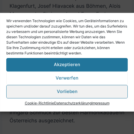
Klagenfurt, Josef Hlavacek aus Böhmen, Alois
Marx aus der Steiermark und Franz Fuchs aus
Wir verwenden Technologien wie Cookies, um Geräteinformationen zu
Judenburg, um nur einige wenige zu nennen.
speichern und/oder darauf zuzugreifen. Wir tun dies, um das Surferlebnis
zu verbessern und um personalisierte Werbung anzuzeigen. Wenn Sie
diesen Technologien zustimmen, können wir Daten wie das
Unter den zahlreichen Produzenten von
Surfverhalten oder eindeutige IDs auf dieser Website verarbeiten. Wenn
Harmonien sticht besonders der
Sie Ihre Zustimmung nicht erteilen oder zurückziehen, können
bestimmte Funktionen beeinträchtigt werden.
Musikinstrumentenbauer Albin Flatscher aus
Österreich hervor. Er erlernte sein Handwerk
Akzeptieren
bei Georg Öllerer in Freilassing und gründete
Verwerfen
1974 seinen eigenen Betrieb. Seine Firma ist
eines der wenigen Unternehmen die Lehrlinge
Vorlieben
in diesem Handwerk ausbilden. 1982 wurde
Cookie-Richtlinie
Datenschutzerklärung
Impressum
unter den Auszubildenden von Albin Flatscher,
Irmgard Schmuck zur besten Harmonikabauerin
Österreichs ausgezeichnet.