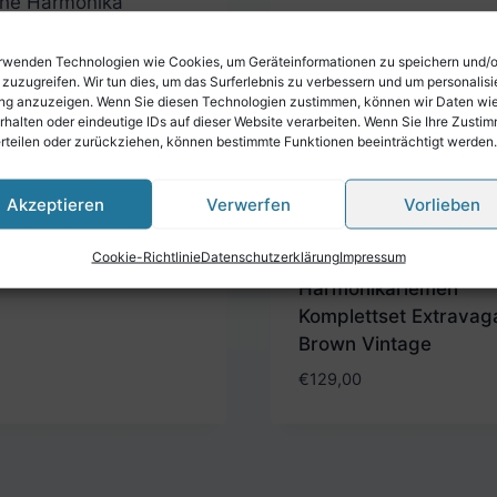
rwenden Technologien wie Cookies, um Geräteinformationen zu speichern und/
 zuzugreifen. Wir tun dies, um das Surferlebnis zu verbessern und um personalisi
g anzuzeigen. Wenn Sie diesen Technologien zustimmen, können wir Daten wi
ische Harmonika
rhalten oder eindeutige IDs auf dieser Website verarbeiten. Wenn Sie Ihre Zusti
erteilen oder zurückziehen, können bestimmte Funktionen beeinträchtigt werden.
nikariemen
ettset Extravagant
Vintage
Akzeptieren
Verwerfen
Vorlieben
0
Cookie-Richtlinie
Datenschutzerklärung
Impressum
Steirische Harmonika
Harmonikariemen
Komplettset Extravag
Brown Vintage
€
129,00