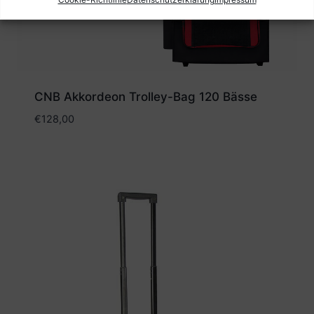
CNB Akkordeon Trolley-Bag 120 Bässe
€
128,00