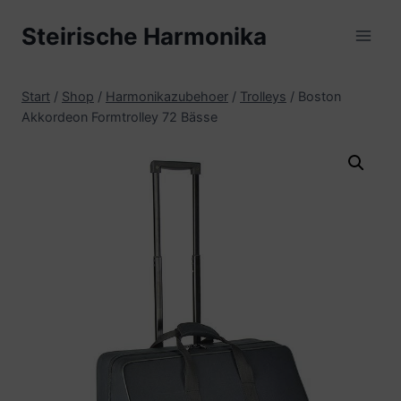
Zum
Steirische Harmonika
Inhalt
springen
Start
/
Shop
/
Harmonikazubehoer
/
Trolleys
/
Boston
Akkordeon Formtrolley 72 Bässe