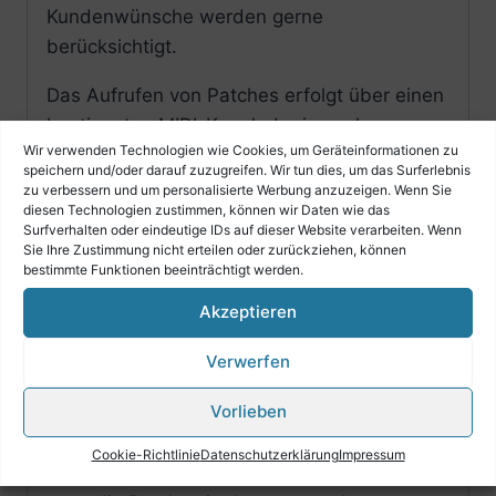
Kundenwünsche werden gerne
berücksichtigt.
Das Aufrufen von Patches erfolgt über einen
bestimmten MIDI-Kanal, der je nach
Wir verwenden Technologien wie Cookies, um Geräteinformationen zu
Hersteller Basis-, Control- oder Global-
speichern und/oder darauf zuzugreifen. Wir tun dies, um das Surferlebnis
Kanal, genannt wird. Dieser Global-Kanal ist
zu verbessern und um personalisierte Werbung anzuzeigen. Wenn Sie
diesen Technologien zustimmen, können wir Daten wie das
in Ihrem HDSmidi bei Auslieferung auf MIDI-
Surfverhalten oder eindeutige IDs auf dieser Website verarbeiten. Wenn
Kanal 15 eingestellt.
Sie Ihre Zustimmung nicht erteilen oder zurückziehen, können
bestimmte Funktionen beeinträchtigt werden.
Patches für HDS iSound (iPad / Apple),
Akzeptieren
Konzept & Struktur
• Akkordeon
Verwerfen
– in den Oktaven vom 1.C bis zum 3.C –
Vorlieben
also über 2 Oktaven verteilt befinden
sich Patches mit Prg-
Cookie-Richtlinie
Datenschutzerklärung
Impressum
Changes/Performance-Schaltung;