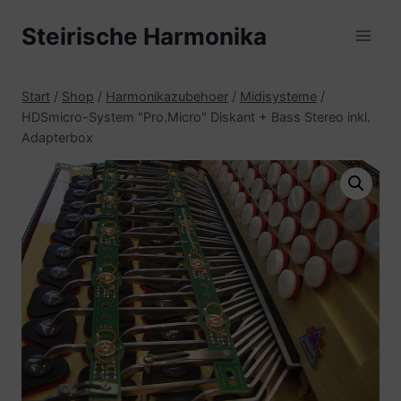
Zum
Steirische Harmonika
Inhalt
springen
Start
/
Shop
/
Harmonikazubehoer
/
Midisysteme
/
HDSmicro-System "Pro.Micro" Diskant + Bass Stereo inkl.
Adapterbox