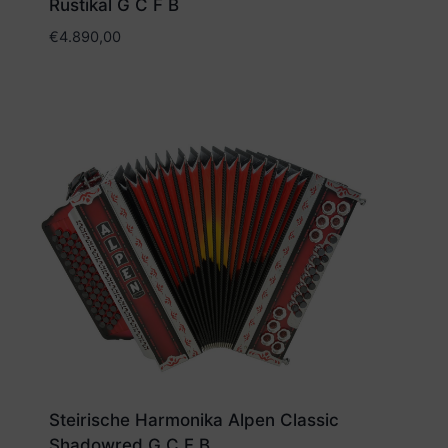
Rustikal G C F B
€
4.890,00
Steirische Harmonika Alpen Classic
Shadowred G C F B