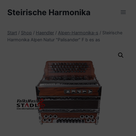
Zum
Steirische Harmonika
Inhalt
springen
Start
/
Shop
/
Haendler
/
Alpen-Harmonika-s
/
Steirische
Harmonika Alpen Natur "Palisander" F b es as