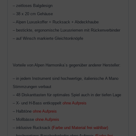
– zeitloses Balgdesign
– 38 x 20 cm Gehäuse
– Alpen Luxuskoffer + Rucksack + Abdeckhaube
– bestickte, ergonomische Luxusriemen mit Rückenverbinder
– auf Winsch markierte Gleichtonknöpfe
Vorteile von Alpen Harmonika´s gegenüber anderer Hersteller:
– in jedem Instrument sind hochwertige, italienische A Mano
Stimmzungen verbaut
– 48 Diskanttasten für optimales Spiel auch in der tiefen Lage
– X- und H-Bass entkoppelt
ohne Aufpreis
– Halbtöne
ohne Aufpreis
– Mollbässe
ohne Aufpreis
– inklusive Rucksack
(Farbe und Material frei wählbar)
– hochwertiges Bassbodenleder ohne Aufpreis
(Farbe frei