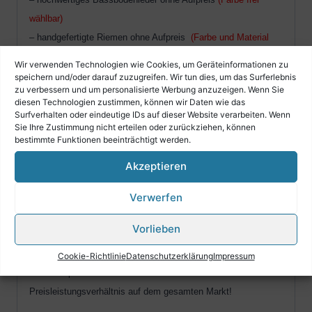
wählbar)
– handgefertigte Riemen ohne Aufpreis
(Farbe und Material
frei wählbar)
Wir verwenden Technologien wie Cookies, um Geräteinformationen zu
speichern und/oder darauf zuzugreifen. Wir tun dies, um das Surferlebnis
zu verbessern und um personalisierte Werbung anzuzeigen. Wenn Sie
diesen Technologien zustimmen, können wir Daten wie das
Surfverhalten oder eindeutige IDs auf dieser Website verarbeiten. Wenn
Rucksack, Riemen, Bassbodenleder oder auch Holzknöpfe
Sie Ihre Zustimmung nicht erteilen oder zurückziehen, können
können von ihnen frei gewählt werden. Die Harmonika wird
bestimmte Funktionen beeinträchtigt werden.
nach ihren Vorstellungen
ohne Aufpreis geliefert.
Akzeptieren
Verwerfen
Die verschiedenen Rucksäcke, Riemen, Bassbodenleder
sowie Knöpfe finden Sie unter unseren Angeboten.
Vorlieben
Cookie-Richtlinie
Datenschutzerklärung
Impressum
Unsere Alpen Harmonika´s bieten das beste
Preisleistungsverhältnis auf dem gesamten Markt!