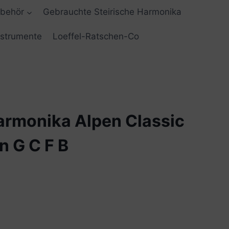
ubehör
Gebrauchte Steirische Harmonika
nstrumente
Loeffel-Ratschen-Co
armonika Alpen Classic
 G C F B