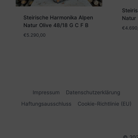
Steir
Steirische Harmonika Alpen
Natur 
Natur Olive 48/18 G C F B
€
4.690
€
5.290,00
Impressum
Datenschutzerklärung
Haftungsausschluss
Cookie-Richtlinie (EU)
© 202