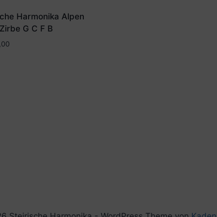
ische Harmonika Alpen
Zirbe G C F B
,00
6 Steirische Harmonika - WordPress Theme von
Kaden