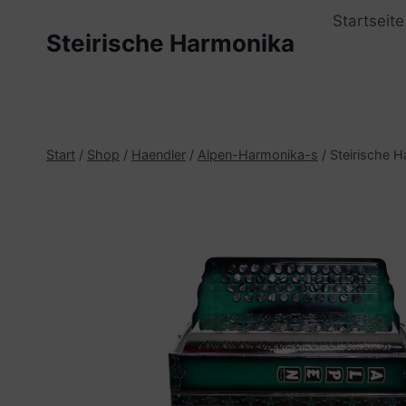
Zum
Startseite
Inhalt
Steirische Harmonika
springen
Start
/
Shop
/
Haendler
/
Alpen-Harmonika-s
/
Steirische 