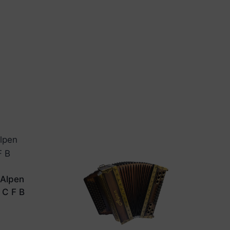
 Alpen
 C F B