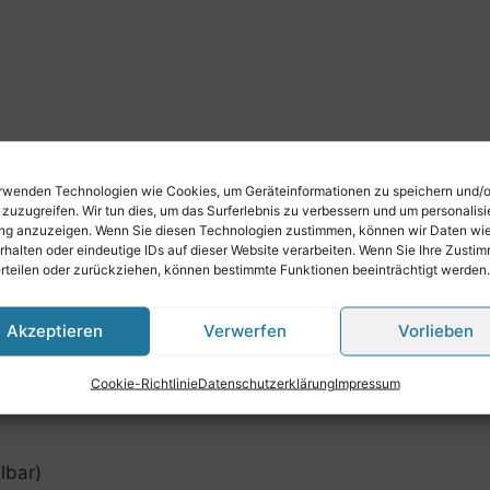
enverbinder
rwenden Technologien wie Cookies, um Geräteinformationen zu speichern und/
 zuzugreifen. Wir tun dies, um das Surferlebnis zu verbessern und um personalisi
g anzuzeigen. Wenn Sie diesen Technologien zustimmen, können wir Daten wi
rhalten oder eindeutige IDs auf dieser Website verarbeiten. Wenn Sie Ihre Zusti
erteilen oder zurückziehen, können bestimmte Funktionen beeinträchtigt werden.
r Hersteller:
ische Stimmzungen verbaut
Akzeptieren
Verwerfen
Vorlieben
r tiefen Lage
Cookie-Richtlinie
Datenschutzerklärung
Impressum
lbar)