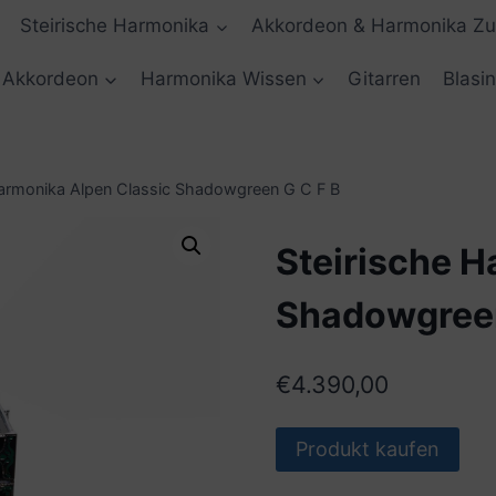
Steirische Harmonika
Akkordeon & Harmonika Z
Akkordeon
Harmonika Wissen
Gitarren
Blasi
Harmonika Alpen Classic Shadowgreen G C F B
Steirische H
Shadowgreen
€
4.390,00
Produkt kaufen