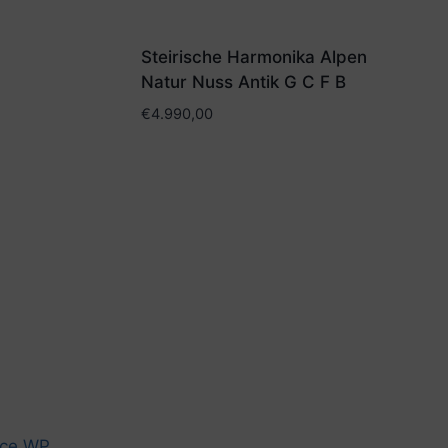
Steirische Harmonika Alpen
Natur Nuss Antik G C F B
€
4.990,00
ce WP