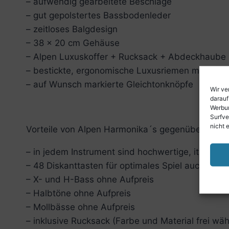
– aufwendig gearbeitete Beschläge
– gut gepolstertes Bassbodenleder
– zeitloses Balgdesign
– 38 x 20 cm Gehäuse
– Alpen Luxuskoffer + Rucksack + Abdeckhaube
– bestickte, ergonomische Luxusriemen mit Rück
– auf Wunsch markierte Gleichtonknöpfe
Wir ve
darauf
Werbun
Surfve
nicht 
Vorteile von Alpen Harmonika´s gegenüber andere
– in jedem Instrument sind hochwertige, italien
– 48 Diskanttasten für optimales Spiel auch in de
– X- und H-Bass ohne Aufpreis
– Halbtöne ohne Aufpreis
– Mollbässe ohne Aufpreis
– inklusive Rucksack (Farbe und Material frei wäh