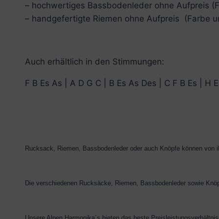
– hochwertiges Bassbodenleder ohne Aufpreis (F
– handgefertigte Riemen ohne Aufpreis (Farbe un
Auch erhältlich in den Stimmungen:
F B Es As | A D G C | B Es As Des | C F B Es | H E
Rucksack, Riemen, Bassbodenleder oder auch Knöpfe können von ihn
Die verschiedenen Rucksäcke, Riemen, Bassbodenleder sowie Knöpf
Unsere Alpen Harmonika´s bieten das beste Preisleistungsverhältni