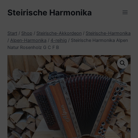
Zum
Steirische Harmonika
Inhalt
springen
Start
/
Shop
/
Steirische-Akkordeon
/
Steirische-Harmonika
/
Alpen-Harmonika
/
4-reihig
/
Steirische Harmonika Alpen
Natur Rosenholz G C F B