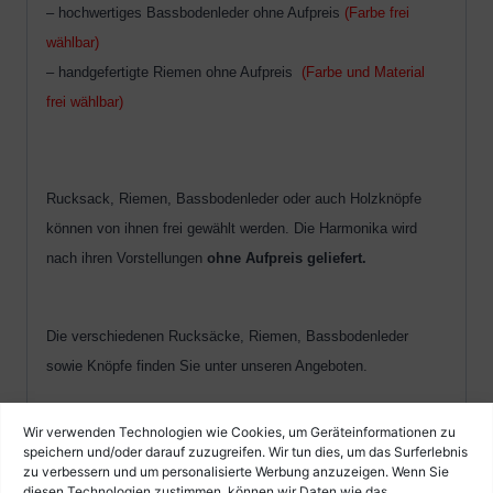
– hochwertiges Bassbodenleder ohne Aufpreis
(Farbe frei
wählbar)
– handgefertigte Riemen ohne Aufpreis
(Farbe und Material
frei wählbar)
Rucksack, Riemen, Bassbodenleder oder auch Holzknöpfe
können von ihnen frei gewählt werden. Die Harmonika wird
nach ihren Vorstellungen
ohne Aufpreis geliefert.
Die verschiedenen Rucksäcke, Riemen, Bassbodenleder
sowie Knöpfe finden Sie unter unseren Angeboten.
Wir verwenden Technologien wie Cookies, um Geräteinformationen zu
Unsere Alpen Harmonika´s bieten das beste
speichern und/oder darauf zuzugreifen. Wir tun dies, um das Surferlebnis
zu verbessern und um personalisierte Werbung anzuzeigen. Wenn Sie
Preisleistungsverhältnis auf dem gesamten Markt!
diesen Technologien zustimmen, können wir Daten wie das