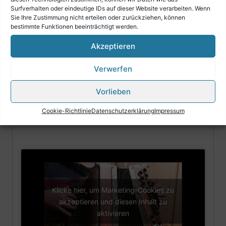
Surfverhalten oder eindeutige IDs auf dieser Website verarbeiten. Wenn
Sie Ihre Zustimmung nicht erteilen oder zurückziehen, können
bestimmte Funktionen beeinträchtigt werden.
Wir bieten hochwertige All-Inklusive Harmonika´s mit
besonderem Zubehör .
Akzeptieren
Verwerfen
Egal welches Zubehör Sie auch wählen, (Rucksack, Riemen,
Bassbodenleder, Knöpfe) der Preis bleibt gleich!
Vorlieben
Cookie-Richtlinie
Datenschutzerklärung
Impressum
Klicke hier, um Marketing-Cookies zu
akzeptieren und diesen Inhalt zu
aktivieren