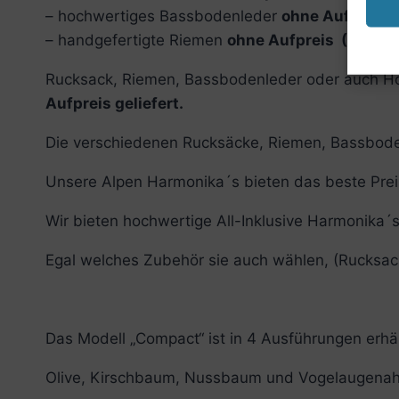
– hochwertiges Bassbodenleder
ohne Aufpreis (
– handgefertigte Riemen
ohne Aufpreis (Farbe u
Rucksack, Riemen, Bassbodenleder oder auch Hol
Aufpreis geliefert.
Die verschiedenen Rucksäcke, Riemen, Bassbode
Unsere Alpen Harmonika´s bieten das beste Prei
Wir bieten hochwertige All-Inklusive Harmonika
Egal welches Zubehör sie auch wählen, (Rucksack
Das Modell „Compact“ ist in 4 Ausführungen erhäl
Olive, Kirschbaum, Nussbaum und Vogelaugena