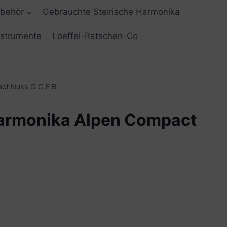
ubehör
Gebrauchte Steirische Harmonika
nstrumente
Loeffel-Ratschen-Co
act Nuss G C F B
Harmonika Alpen Compact