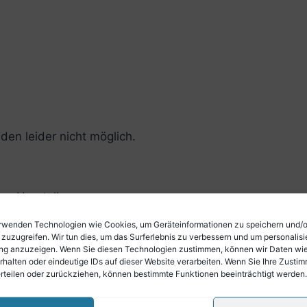
den leider nicht möglich.
r Hersteller:
rwenden Technologien wie Cookies, um Geräteinformationen zu speichern und/
ische Stimmzungen verbaut
 zuzugreifen. Wir tun dies, um das Surferlebnis zu verbessern und um personalisi
g anzuzeigen. Wenn Sie diesen Technologien zustimmen, können wir Daten wi
rhalten oder eindeutige IDs auf dieser Website verarbeiten. Wenn Sie Ihre Zusti
erteilen oder zurückziehen, können bestimmte Funktionen beeinträchtigt werden.
aterial frei wählbar)