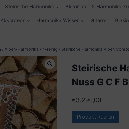
Steirische Harmonika
Akkordeon & Harmonika Z
Akkordeon
Harmonika Wissen
Gitarren
Blasi
a
/
Alpen-Harmonika
/
4-reihig
/
Steirische Harmonika Alpen Comp
Steirische 
Nuss G C F B
€
3.290,00
Produkt kaufen