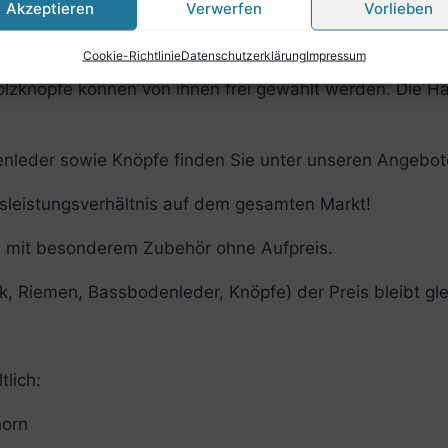
Akzeptieren
Verwerfen
Vorlieben
Farbe und Material frei wählbar)
nd Material frei wählbar)
Cookie-Richtlinie
Datenschutzerklärung
Impressum
zknöpfe können von ihnen frei gewählt werden. Die Ha
nleder sowie Knöpfe finden Sie unter unseren Angebot
sleistungsverhältnis auf dem gesamten Markt!
´s mit besonderem Zubehör ohne Aufpreis.
, Riemen, Bassbodenleder, Knöpfe) der Preis bleibt gle
tlich:
horn