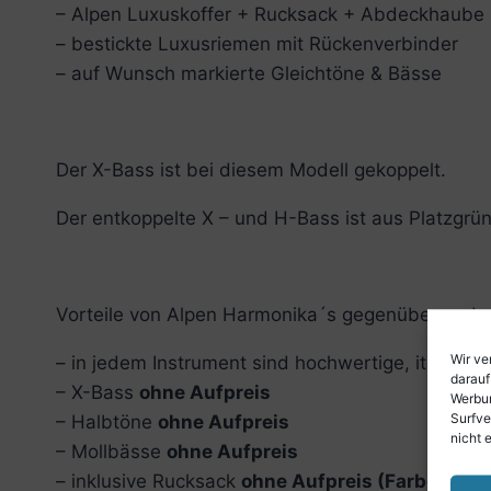
– Alpen Luxuskoffer + Rucksack + Abdeckhaube
– bestickte Luxusriemen mit Rückenverbinder
– auf Wunsch markierte Gleichtöne & Bässe
Der X-Bass ist bei diesem Modell gekoppelt.
Der entkoppelte X – und H-Bass ist aus Platzgrün
Vorteile von Alpen Harmonika´s gegenüber andere
Wir ve
– in jedem Instrument sind hochwertige, italien
darauf
– X-Bass
ohne Aufpreis
Werbun
Surfve
– Halbtöne
ohne Aufpreis
nicht 
– Mollbässe
ohne Aufpreis
– inklusive Rucksack
ohne Aufpreis (Farbe und M