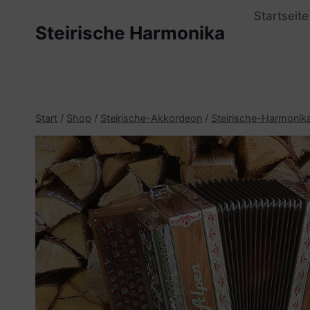
Zum
Startseite
Inhalt
Steirische Harmonika
springen
Start
/
Shop
/
Steirische-Akkordeon
/
Steirische-Harmonik