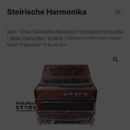
Zum
Steirische Harmonika
Inhalt
springen
Start
/
Shop
/
Steirische-Akkordeon
/
Steirische-Harmonika
/
Alpen-Harmonika
/
4-reihig
/
Steirische Harmonika Alpen
Natur "Palisander" B es as des