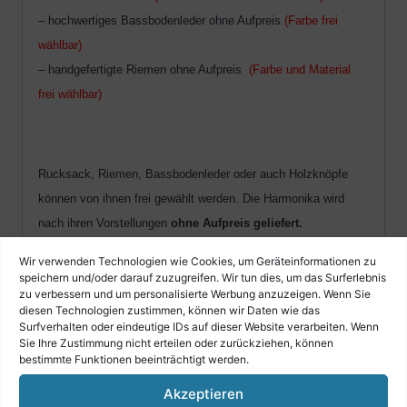
– hochwertiges Bassbodenleder ohne Aufpreis
(Farbe frei
wählbar)
– handgefertigte Riemen ohne Aufpreis
(Farbe und Material
frei wählbar)
Rucksack, Riemen, Bassbodenleder oder auch Holzknöpfe
können von ihnen frei gewählt werden. Die Harmonika wird
nach ihren Vorstellungen
ohne Aufpreis geliefert.
Wir verwenden Technologien wie Cookies, um Geräteinformationen zu
speichern und/oder darauf zuzugreifen. Wir tun dies, um das Surferlebnis
Die verschiedenen Rucksäcke, Riemen, Bassbodenleder
zu verbessern und um personalisierte Werbung anzuzeigen. Wenn Sie
diesen Technologien zustimmen, können wir Daten wie das
sowie Knöpfe finden Sie unter unseren Angeboten.
Surfverhalten oder eindeutige IDs auf dieser Website verarbeiten. Wenn
Sie Ihre Zustimmung nicht erteilen oder zurückziehen, können
bestimmte Funktionen beeinträchtigt werden.
Unsere Alpen Harmonika´s bieten das beste
Akzeptieren
Preisleistungsverhältnis auf dem gesamten Markt!