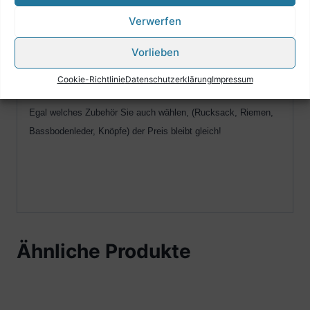
Verwerfen
Wir bieten hochwertige All-Inklusive Harmonika´s mit
Vorlieben
besonderem Zubehör .
Cookie-Richtlinie
Datenschutzerklärung
Impressum
Egal welches Zubehör Sie auch wählen, (Rucksack, Riemen,
Bassbodenleder, Knöpfe) der Preis bleibt gleich!
Ähnliche Produkte