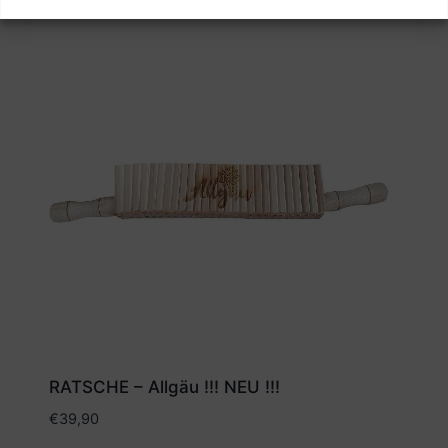
RATSCHE – Allgäu !!! NEU !!!
€
39,90