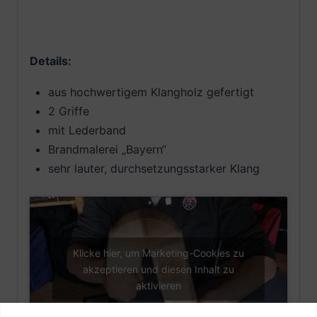
Details:
aus hochwertigem Klangholz gefertigt
2 Griffe
mit Lederband
Brandmalerei „Bayern“
sehr lauter, durchsetzungsstarker Klang
Klicke hier, um Marketing-Cookies zu
akzeptieren und diesen Inhalt zu
aktivieren