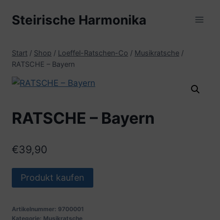
Zum
Steirische Harmonika
Inhalt
springen
Start
/
Shop
/
Loeffel-Ratschen-Co
/
Musikratsche
/
RATSCHE – Bayern
RATSCHE – Bayern
€
39,90
Produkt kaufen
Artikelnummer:
9700001
Kategorie:
Musikratsche