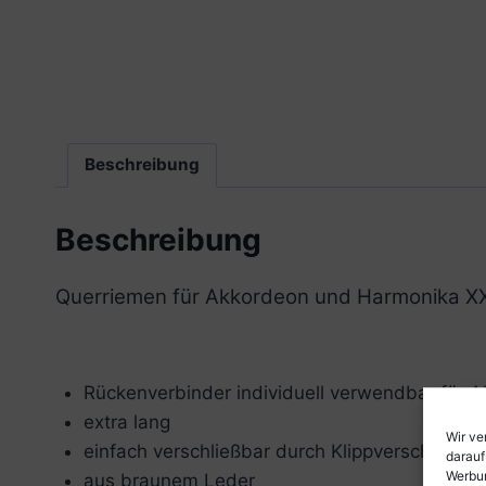
Beschreibung
Beschreibung
Querriemen für Akkordeon und Harmonika X
Rückenverbinder individuell verwendbar für 
extra lang
Wir ve
einfach verschließbar durch Klippverschluss
darauf
Werbun
aus braunem Leder