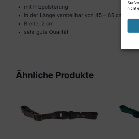
Surfve
mit Filzpolsterung
nicht 
in der Länge verstellbar von 45 – 65 cm
Breite: 2 cm
sehr gute Qualität
Ähnliche Produkte