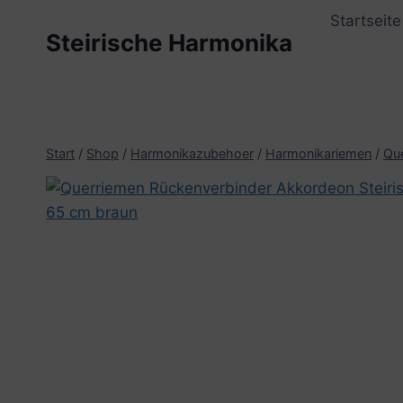
Zum
Startseite
Inhalt
Steirische Harmonika
springen
Start
/
Shop
/
Harmonikazubehoer
/
Harmonikariemen
/
Qu