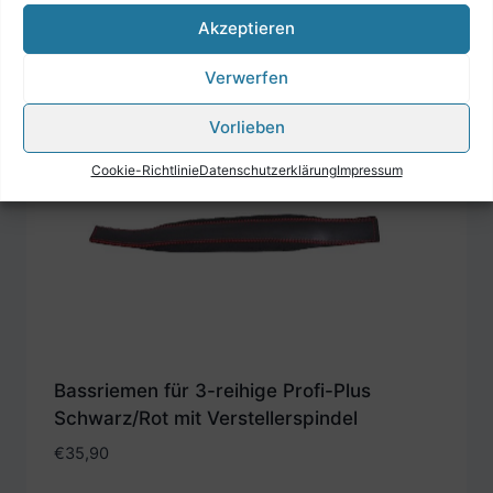
Akzeptieren
Verwerfen
Vorlieben
Cookie-Richtlinie
Datenschutzerklärung
Impressum
Bassriemen für 3-reihige Profi-Plus
Schwarz/Rot mit Verstellerspindel
€
35,90