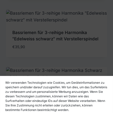
Bassriemen für 3-reihige Harmonika
"Edelweiss schwarz" mit Verstellerspindel
€
35,90
Wir verwenden Technologien wie Cookies, um Geräteinformationen zu
speichern und/oder darauf zuzugreifen. Wir tun dies, um das Surferlebnis
Bassriemen für 3-reihige Harmonika
zu verbessern und um personalisierte Werbung anzuzeigen. Wenn Sie
Schwarz mit Verstellerspindel
diesen Technologien zustimmen, können wir Daten wie das
Surfverhalten oder eindeutige IDs auf dieser Website verarbeiten. Wenn
€
35,90
Sie Ihre Zustimmung nicht erteilen oder zurückziehen, können
bestimmte Funktionen beeinträchtigt werden.