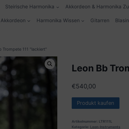
Steirische Harmonika
Akkordeon & Harmonika Z
Akkordeon
Harmonika Wissen
Gitarren
Blasi
 Trompete 111 "lackiert"
Leon Bb Trom
€
540,00
Produkt kaufen
Artikelnummer:
LTR111L
Kategorie:
Leon-Instruments