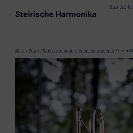
Zum
Startseite
Inhalt
Steirische Harmonika
springen
Start
/
Shop
/
Blasinstrumente
/
Leon-Instruments
/
Leon Bb