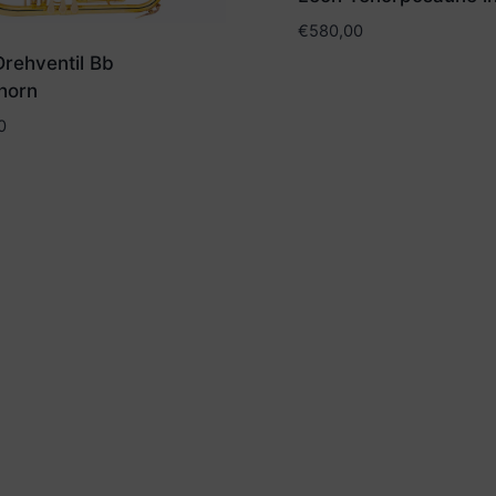
€
580,00
rehventil Bb
horn
0