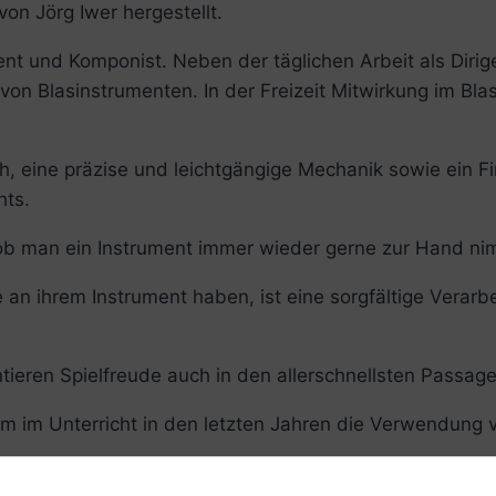
on Jörg Iwer hergestellt.
igent und Komponist. Neben der täglichen Arbeit als Diri
n Blasinstrumenten. In der Freizeit Mitwirkung im Blas
, eine präzise und leichtgängige Mechanik sowie ein F
hts.
 ob man ein Instrument immer wieder gerne zur Hand ni
an ihrem Instrument haben, ist eine sorgfältige Verarbe
tieren Spielfreude auch in den allerschnellsten Passage
m im Unterricht in den letzten Jahren die Verwendung v