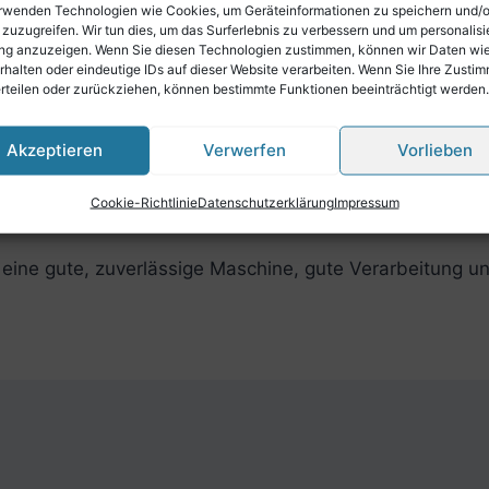
es für kleinere Menschen günstiger, weil der Schwerpunk
rwenden Technologien wie Cookies, um Geräteinformationen zu speichern und/
 zuzugreifen. Wir tun dies, um das Surferlebnis zu verbessern und um personalisi
ompete ein vollwertiges Musikinstrument mit guten kla
g anzuzeigen. Wenn Sie diesen Technologien zustimmen, können wir Daten wi
ester einsetzen kann.
rhalten oder eindeutige IDs auf dieser Website verarbeiten. Wenn Sie Ihre Zusti
erteilen oder zurückziehen, können bestimmte Funktionen beeinträchtigt werden.
it zwei Hauptschwerpunkten:
Akzeptieren
Verwerfen
Vorlieben
e im Tonbereich, den normalerweise Anfänger oder Hobb
Ansatz und Ausdauer ermöglicht wird; würde das Instrum
Cookie-Richtlinie
Datenschutzerklärung
Impressum
 eine gute, zuverlässige Maschine, gute Verarbeitung und