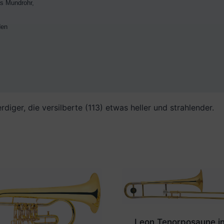
s Mundrohr,

en

rdiger, die versilberte (113) etwas heller und strahlender.
Leon Tenorposaune in