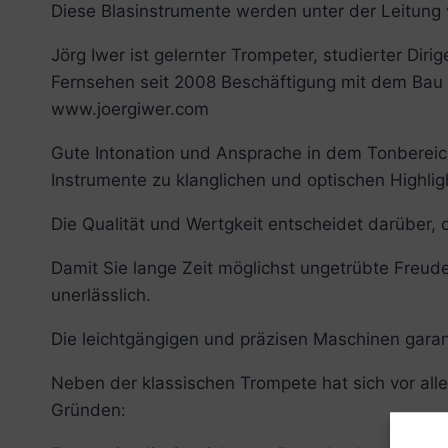
Diese Blasinstrumente werden unter der Leitung v
Jörg Iwer ist gelernter Trompeter, studierter Dir
Fernsehen seit 2008 Beschäftigung mit dem Bau vo
www.joergiwer.com
Gute Intonation und Ansprache in dem Tonbereich
Instrumente zu klanglichen und optischen Highlig
Die Qualität und Wertgkeit entscheidet darüber,
Damit Sie lange Zeit möglichst ungetrübte Freude 
unerlässlich.
Die leichtgängigen und präzisen Maschinen garan
Neben der klassischen Trompete hat sich vor alle
Gründen: