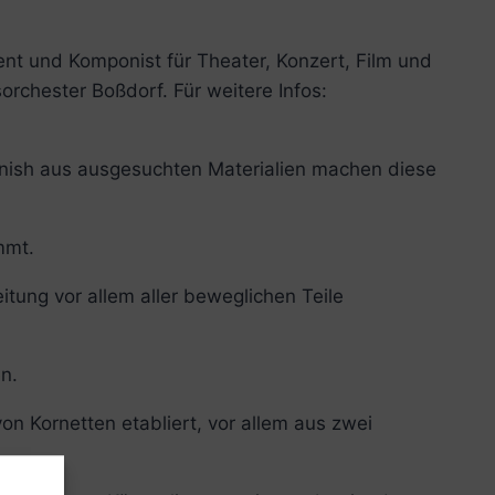
gent und Komponist für Theater, Konzert, Film und
orchester Boßdorf. Für weitere Infos:
inish aus ausgesuchten Materialien machen diese
mmt.
itung vor allem aller beweglichen Teile
n.
on Kornetten etabliert, vor allem aus zwei