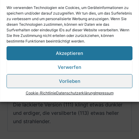
Mensur: 11.68mm

Wir verwenden Technologien wie Cookies, um Geräteinformationen zu
Schallstückdurchmesser: 125 mm

speichern und/oder darauf zuzugreifen. Wir tun dies, um das Surferlebnis
reverse leadpipe (dh der erste Teil des Stimmzuges 
zu verbessern und um personalisierte Werbung anzuzeigen. Wenn Sie
diesen Technologien zustimmen, können wir Daten wie das
geht über das Mundrohr,

Surfverhalten oder eindeutige IDs auf dieser Website verarbeiten. Wenn
nicht in das Mundrohr)

Sie Ihre Zustimmung nicht erteilen oder zurückziehen, können
Ventile: Monel (ist eine spezielle Legierung mit 
bestimmte Funktionen beeinträchtigt werden.
selbstschmierenden

Akzeptieren
Eigenschaften)

Stimmzugbögen aus Neusilber

Verwerfen
Grundmaterial: Messing CuZn37 (ist die 
Zusammensetzung)
Vorlieben
inkl. Tasche und Mundstück
Cookie-Richtlinie
Datenschutzerklärung
Impressum
Die lackierte Version (111) klingt etwas dunkler
und erdiger, die versilberte (113) etwas heller
und strahlender.