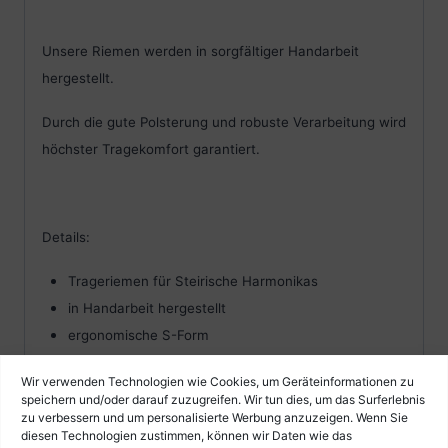
Unsere Riemen werden in sorgfältiger Handarbeit
hergestellt.
Durch die gute Polsterung und robuste Verarbeitung wird
höchster Tragekomfort garantiert.
Details:
Trageriemen für Steirische Harmonikas
in Handarbeit hergestellt
ergonomische S-Form
Material: weiches Ziegenleder und Alcantara
Wir verwenden Technologien wie Cookies, um Geräteinformationen zu
gute Polsterung
speichern und/oder darauf zuzugreifen. Wir tun dies, um das Surferlebnis
Ausführung: braun
zu verbessern und um personalisierte Werbung anzuzeigen. Wenn Sie
diesen Technologien zustimmen, können wir Daten wie das
feines Randmuster ín Leder geprägt