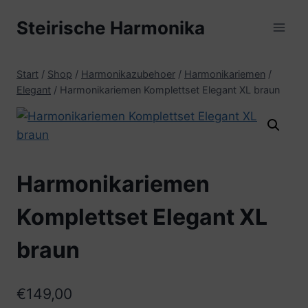
Zum
Steirische Harmonika
Inhalt
springen
Start
/
Shop
/
Harmonikazubehoer
/
Harmonikariemen
/
Elegant
/
Harmonikariemen Komplettset Elegant XL braun
Harmonikariemen
Komplettset Elegant XL
braun
€
149,00