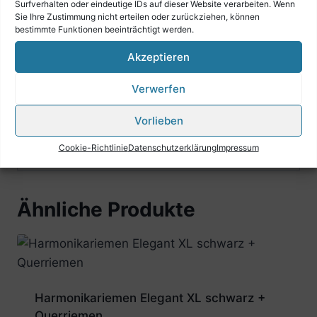
Surfverhalten oder eindeutige IDs auf dieser Website verarbeiten. Wenn
in der Länge verstellbar
Sie Ihre Zustimmung nicht erteilen oder zurückziehen, können
bestimmte Funktionen beeinträchtigt werden.
maximale Länge:110 cm
minimale Länge: 92 cm
Akzeptieren
Breite: 7 cm
Verwerfen
inklusive Bassriemen mit Verstellschraube &
Rückenverbinder
Vorlieben
Cookie-Richtlinie
Datenschutzerklärung
Impressum
Ähnliche Produkte
Harmonikariemen Elegant XL schwarz +
Querriemen