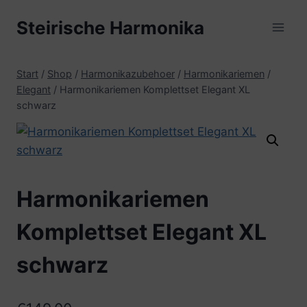
Zum
Steirische Harmonika
Inhalt
springen
Start
/
Shop
/
Harmonikazubehoer
/
Harmonikariemen
/
Elegant
/
Harmonikariemen Komplettset Elegant XL
schwarz
Harmonikariemen
Komplettset Elegant XL
schwarz