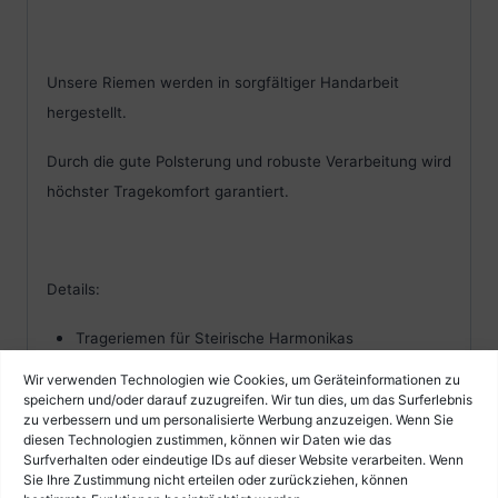
Unsere Riemen werden in sorgfältiger Handarbeit
hergestellt.
Durch die gute Polsterung und robuste Verarbeitung wird
höchster Tragekomfort garantiert.
Details:
Trageriemen für Steirische Harmonikas
in Handarbeit hergestellt
Wir verwenden Technologien wie Cookies, um Geräteinformationen zu
ergonomische S-Form
speichern und/oder darauf zuzugreifen. Wir tun dies, um das Surferlebnis
zu verbessern und um personalisierte Werbung anzuzeigen. Wenn Sie
Material: weiches Ziegenleder und Alcantara
diesen Technologien zustimmen, können wir Daten wie das
gute Polsterung
Surfverhalten oder eindeutige IDs auf dieser Website verarbeiten. Wenn
Sie Ihre Zustimmung nicht erteilen oder zurückziehen, können
Ausführung: schwarz