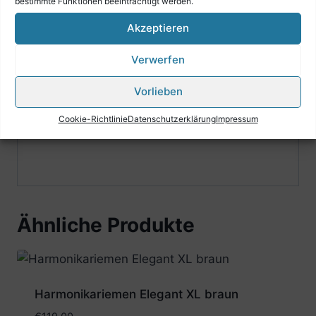
bestimmte Funktionen beeinträchtigt werden.
feines Randmuster ín Leder geprägt
Akzeptieren
in der Länge verstellbar
maximale Länge:110 cm
Verwerfen
minimale Länge: 92 cm
Breite: 7 cm
Vorlieben
inklusive Bassriemen mit Verstellschraube &
Cookie-Richtlinie
Datenschutzerklärung
Impressum
Rückenverbinder
Ähnliche Produkte
Harmonikariemen Elegant XL braun