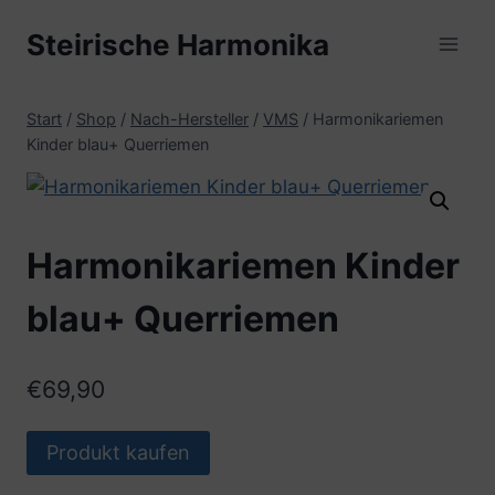
Zum
Steirische Harmonika
Inhalt
springen
Start
/
Shop
/
Nach-Hersteller
/
VMS
/
Harmonikariemen
Kinder blau+ Querriemen
Harmonikariemen Kinder
blau+ Querriemen
€
69,90
Produkt kaufen