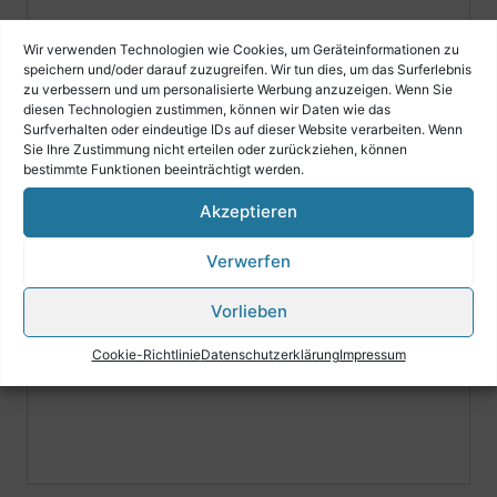
Wir verwenden Technologien wie Cookies, um Geräteinformationen zu
speichern und/oder darauf zuzugreifen. Wir tun dies, um das Surferlebnis
Als Exklusivvertrieb für Deutschland haben wir immer
zu verbessern und um personalisierte Werbung anzuzeigen. Wenn Sie
eine große Auswahl an Harmonikariemen lagernd.
diesen Technologien zustimmen, können wir Daten wie das
Surfverhalten oder eindeutige IDs auf dieser Website verarbeiten. Wenn
Sie Ihre Zustimmung nicht erteilen oder zurückziehen, können
Sie sind Händler??
bestimmte Funktionen beeinträchtigt werden.
Dann kontaktieren Sie uns bitte.
Akzeptieren
Wir lassen ihnen eine Händlerpreisliste zukommen.
Verwerfen
Rufen Sie uns an wir beraten Sie gerne!
Vorlieben
Cookie-Richtlinie
Datenschutzerklärung
Impressum