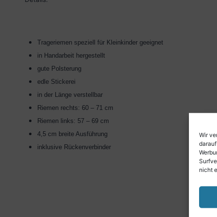
Trageriemen speziell für Kleinkinder geeignet
in Handarbeit hergestellt
gute Polsterung
edle Stickerei
in der Länge verstellbar
Riemen rechts: 60 – 71 cm
Riemen links: 57 – 69 cm
4,5 cm breite Ausführung
Wir ve
darauf
inklusive Rückenverbinder
Werbun
Surfve
nicht 