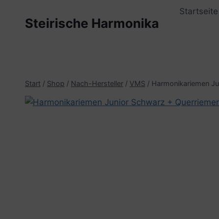
Zum
Startseite
Inhalt
Steirische Harmonika
springen
Start
/
Shop
/
Nach-Hersteller
/
VMS
/
Harmonikariemen Ju