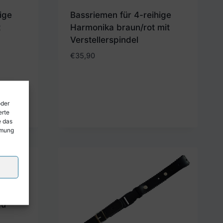
ige
Bassriemen für 4-reihige
t
Harmonika braun/rot mit
Verstellerspindel
€
35,90
oder
erte
e das
mmung
au