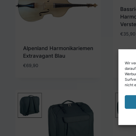
Bassri
Harmo
Verste
€
35,90
Alpenland Harmonikariemen
Extravagant Blau
Wir ve
€
69,90
darauf
Werbun
Surfve
nicht 