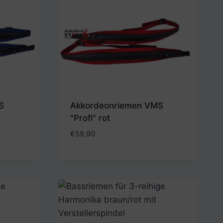
S
Akkordeonriemen VMS
"Profi" rot
€
59,90