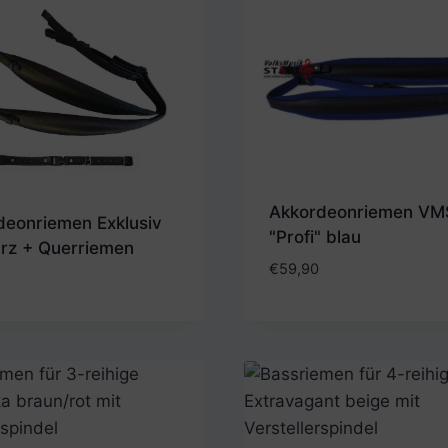
Akkordeonriemen VM
deonriemen Exklusiv
"Profi" blau
rz + Querriemen
€
59,90