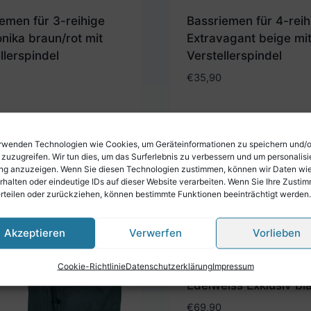
emen für 3-reihige
Bassriemen für 4-reih
nika braun/rot mit
Extravagant beige mi
llerspindel
Verstellerspindel
€
35,90
rwenden Technologien wie Cookies, um Geräteinformationen zu speichern und/
 zuzugreifen. Wir tun dies, um das Surferlebnis zu verbessern und um personalisi
g anzuzeigen. Wenn Sie diesen Technologien zustimmen, können wir Daten wi
rhalten oder eindeutige IDs auf dieser Website verarbeiten. Wenn Sie Ihre Zusti
erteilen oder zurückziehen, können bestimmte Funktionen beeinträchtigt werden.
Akzeptieren
Verwerfen
Vorlieben
Cookie-Richtlinie
Datenschutzerklärung
Impressum
Haremonikariemen
Edelweiss Exklusiv bl
€
69,90