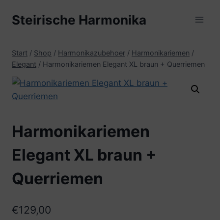
Zum
Steirische Harmonika
Inhalt
springen
Start
/
Shop
/
Harmonikazubehoer
/
Harmonikariemen
/
Elegant
/
Harmonikariemen Elegant XL braun + Querriemen
Harmonikariemen
Elegant XL braun +
Querriemen
€
129,00