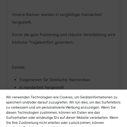
Unsere Riemen werden in sorgfältiger Handarbeit
hergestellt.
Durch die gute Polsterung und robuste Verarbeitung wird
höchster Tragekomfort garantiert.
Details:
Trageriemen für Steirische Harmonikas
in Handarbeit hergestellt
ergonomische S-Form
Wir verwenden Technologien wie Cookies, um Geräteinformationen zu
speichern und/oder darauf zuzugreifen. Wir tun dies, um das Surferlebnis
Material: weiches Ziegenleder und Alcantara
zu verbessern und um personalisierte Werbung anzuzeigen. Wenn Sie
gute Polsterung
diesen Technologien zustimmen, können wir Daten wie das
Surfverhalten oder eindeutige IDs auf dieser Website verarbeiten. Wenn
Ausführung: braun
Sie Ihre Zustimmung nicht erteilen oder zurückziehen, können
feines Randmuster ín Leder geprägt