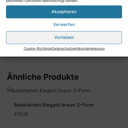
bestimmte Funktionen beeinträchtigt werden.
in der Länge verstellbar
Akzeptieren
maximale Länge:110 cm
minimale Länge: 92 cm
Verwerfen
Breite: 7 cm
Vorlieben
inklusive Rückenverbinder
Cookie-Richtlinie
Datenschutzerklärung
Impressum
Ähnliche Produkte
Bassriemen Elegant braun S-Form
€
55,00