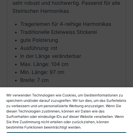
sehr robust und hochwertig. Passend für alle
Steirischen Harmonikas.
Trageriemen für 4-reihige Harmonikas
Traditionelle Edelweiss Stickerei
gute Polsterung
Ausführung: rot
In der Länge veränderbar
Max. Länge: 104 cm
Min. Länge: 97 cm
Breite: 7 cm
Wir verwenden Technologien wie Cookies, um Geräteinformationen zu
speichern und/oder darauf zuzugreifen. Wir tun dies, um das Surferlebnis
Ähnliche Produkte
zu verbessern und um personalisierte Werbung anzuzeigen. Wenn Sie
diesen Technologien zustimmen, können wir Daten wie das
Surfverhalten oder eindeutige IDs auf dieser Website verarbeiten. Wenn
Sie Ihre Zustimmung nicht erteilen oder zurückziehen, können
bestimmte Funktionen beeinträchtigt werden.