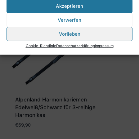
Akzeptieren
Verwerfen
Vorlieben
Cookie-Richtlinie
Datenschutzerklärung
Impressum
Alpenland Harmonikariemen
Edelweiß/Schwarz für 3-reihige
Harmonikas
€
69,90