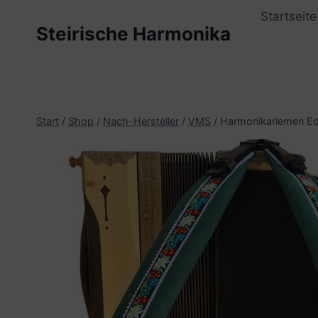
Zum
Startseite
Inhalt
Steirische Harmonika
springen
Start
/
Shop
/
Nach-Hersteller
/
VMS
/
Harmonikariemen Ede