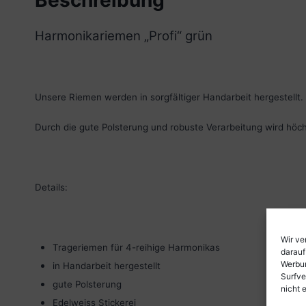
Beschreibung
Harmonikariemen „Profi“ grün
Unsere Riemen werden in sorgfältiger Handarbeit hergestellt.
Durch die gute Polsterung und robuste Verarbeitung wird höch
Details:
Wir ve
Trageriemen für 4-reihige Harmonikas
darauf
Werbun
in Handarbeit hergestellt
Surfve
gute Polsterung
nicht 
Edelweiss Stickerei