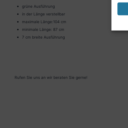
grüne Ausführung
in der Länge verstellbar
maximale Länge:104 cm
minimale Länge: 87 cm
7 cm breite Ausführung
Rufen Sie uns an wir beraten Sie gerne!