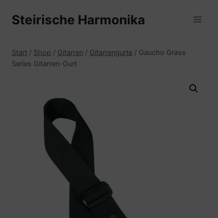
Zum
Steirische Harmonika
Inhalt
springen
Start
/
Shop
/
Gitarren
/
Gitarrengurte
/
Gaucho Grass
Series Gitarren-Gurt