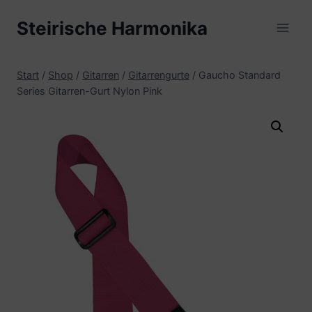
Zum
Steirische Harmonika
Inhalt
springen
Start
/
Shop
/
Gitarren
/
Gitarrengurte
/
Gaucho Standard
Series Gitarren-Gurt Nylon Pink