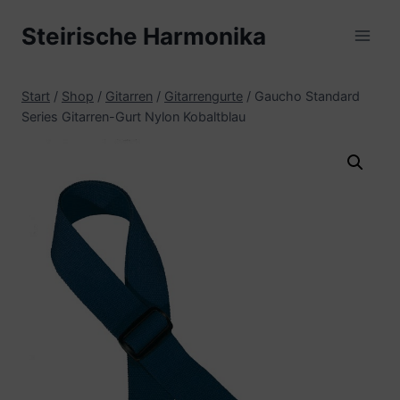
Zum
Steirische Harmonika
Inhalt
springen
Start
/
Shop
/
Gitarren
/
Gitarrengurte
/
Gaucho Standard
Series Gitarren-Gurt Nylon Kobaltblau