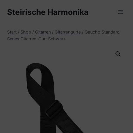
Zum
Steirische Harmonika
Inhalt
springen
Start
/
Shop
/
Gitarren
/
Gitarrengurte
/
Gaucho Standard
Series Gitarren-Gurt Schwarz