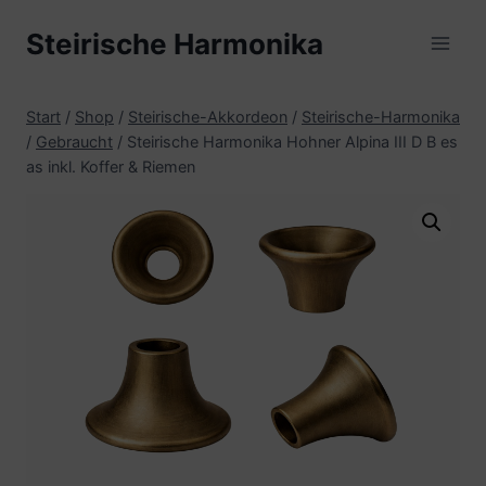
Zum
Steirische Harmonika
Inhalt
springen
Start
/
Shop
/
Steirische-Akkordeon
/
Steirische-Harmonika
/
Gebraucht
/
Steirische Harmonika Hohner Alpina III D B es
as inkl. Koffer & Riemen