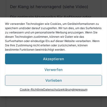
Der Klang ist hervorragend (siehe Video)
Die optimale Harmonika für Anfänger oder
Spieler die ein zweites Instrument zum
Wir verwenden Technologien wie Cookies, um Geräteinformationen zu
speichern und/oder darauf zuzugreifen. Wir tun dies, um das Surferlebnis
Mitnehmen benötigen.
zu verbessern und um personalisierte Werbung anzuzeigen. Wenn Sie
diesen Technologien zustimmen, können wir Daten wie das
Surfverhalten oder eindeutige IDs auf dieser Website verarbeiten. Wenn
Sie Ihre Zustimmung nicht erteilen oder zurückziehen, können
bestimmte Funktionen beeinträchtigt werden.
Akzeptieren
Klicke hier, um Marketing-Cookies zu
akzeptieren und diesen Inhalt zu
Verwerfen
aktivieren
Vorlieben
Cookie-Richtlinie
Datenschutzerklärung
Impressum