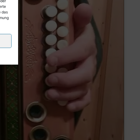
oder
erte
e das
mmung