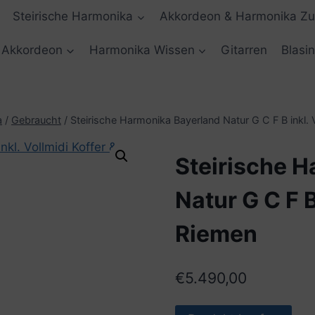
Steirische Harmonika
Akkordeon & Harmonika Z
Akkordeon
Harmonika Wissen
Gitarren
Blasi
a
/
Gebraucht
/
Steirische Harmonika Bayerland Natur G C F B inkl. 
Steirische 
Natur G C F B
Riemen
€
5.490,00