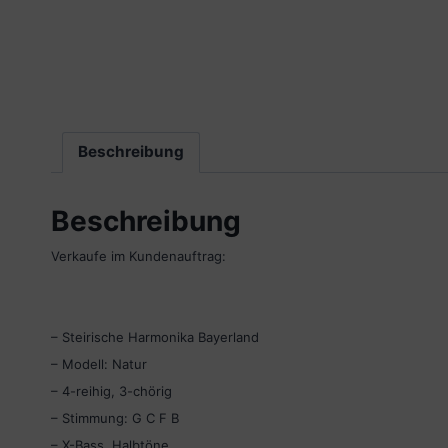
Beschreibung
Beschreibung
Verkaufe im Kundenauftrag:
– Steirische Harmonika Bayerland
– Modell: Natur
– 4-reihig, 3-chörig
– Stimmung: G C F B
– X-Bass, Halbtöne