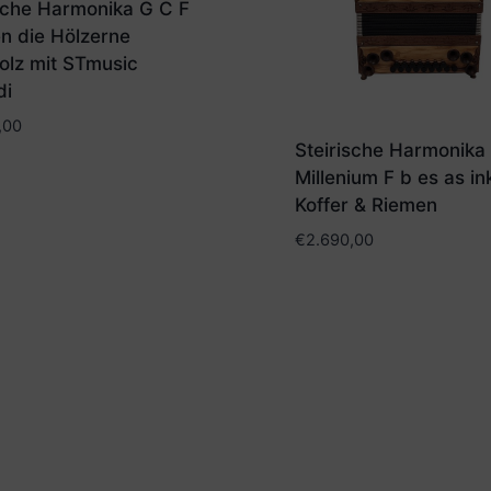
sche Harmonika G C F
n die Hölzerne
olz mit STmusic
di
,00
Steirische Harmonika
Millenium F b es as in
Koffer & Riemen
€
2.690,00