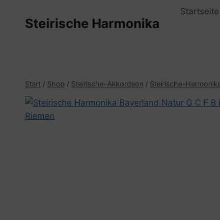
Zum
Startseite
Inhalt
Steirische Harmonika
springen
Start
/
Shop
/
Steirische-Akkordeon
/
Steirische-Harmonik