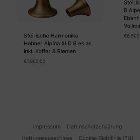
Steiri
B Alpe
Ebenh
Vollmi
Steirische Harmonika
€
6.500
Hohner Alpina III D B es as
inkl. Koffer & Riemen
€
1.890,00
Impressum
Datenschutzerklärung
Haftungsausschluss
Cookie-Richtlinie (EU)