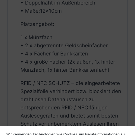
• Doppelnaht im Außenbereich
• Maße:12x10cm
Platzangebot:
1 x Münzfach
• 2 x abgetrennte Geldscheinfächer
• 4 x Fächer für Bankkarten
• 4 x große Fächer (2x außen, 1x hinter
Münzfach, 1x hinter Bankkartenfach)
RFID / NFC SCHUTZ – die eingearbeitete
Spezialfolie verhindert bzw. blockiert den
drahtlosen Datenaustausch zu
entsprechenden RFID / NFC fähigen
Auslesegeräten und bietet somit besten
Schutz vor unbemerktem Auslesen Ihren
mitgeführten Karten
Wir verwenden Technologien wie Cookies, um Geräteinformationen zu