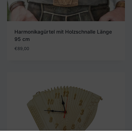
Harmonikagürtel mit Holzschnalle Länge
95 cm
€
89,00