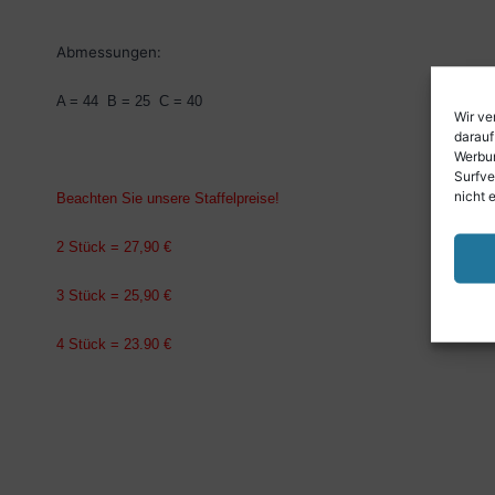
Abmessungen:
A = 44 B = 25 C = 40
Wir ve
darauf
Werbun
Surfve
nicht 
Beachten Sie unsere Staffelpreise!
2 Stück = 27,90 €
3 Stück = 25,90 €
4 Stück = 23.90 €