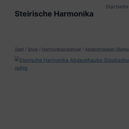
Zum
Startseite
Inhalt
Steirische Harmonika
springen
Start
/
Shop
/
Harmonikazubehoer
/
Abdeckhauben-Steiri