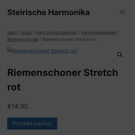
Zum
Steirische Harmonika
Inhalt
springen
Start
/
Shop
/
Harmonikazubehoer
/
Harmonikariemen
/
Riemenschoner
/
Riemenschoner Stretch rot
Riemenschoner Stretch
rot
€
14,90
Produkt kaufen