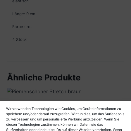
elastisch
Länge: 9 cm
Farbe : rot
4 Stück
Ähnliche Produkte
Riemenschoner Stretch braun
Wir verwenden Technologien wie Cookies, um Geräteinformationen zu
speichern und/oder darauf zuzugreifen. Wir tun dies, um das Surferlebnis
€
14,90
zu verbessern und um personalisierte Werbung anzuzeigen. Wenn Sie
diesen Technologien zustimmen, können wir Daten wie das
Surfverhalten oder eindeutige IDs auf dieser Website verarbeiten. Wenn