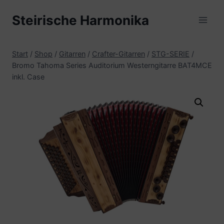
Zum
Steirische Harmonika
Inhalt
springen
Start
/
Shop
/
Gitarren
/
Crafter-Gitarren
/
STG-SERIE
/
Bromo Tahoma Series Auditorium Westerngitarre BAT4MCE
inkl. Case