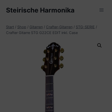
Zum
Steirische Harmonika
Inhalt
springen
Start
/
Shop
/
Gitarren
/
Crafter-Gitarren
/
STG-SERIE
/
Crafter Gitarre STG G22CE EDIT inkl. Case