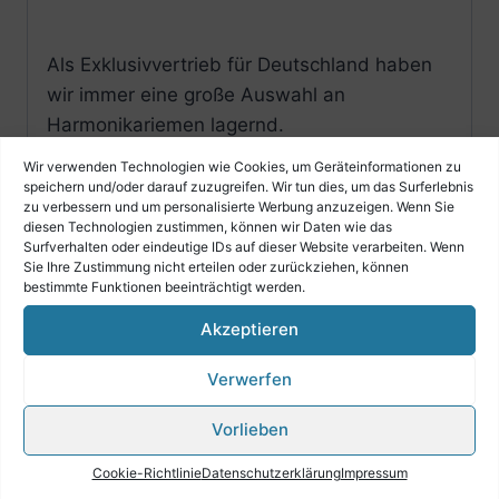
Als Exklusivvertrieb für Deutschland haben
wir immer eine große Auswahl an
Harmonikariemen lagernd.
Wir verwenden Technologien wie Cookies, um Geräteinformationen zu
Sie sind Händler??
speichern und/oder darauf zuzugreifen. Wir tun dies, um das Surferlebnis
zu verbessern und um personalisierte Werbung anzuzeigen. Wenn Sie
diesen Technologien zustimmen, können wir Daten wie das
Surfverhalten oder eindeutige IDs auf dieser Website verarbeiten. Wenn
Sie Ihre Zustimmung nicht erteilen oder zurückziehen, können
Dann kontaktieren Sie uns bitte.
bestimmte Funktionen beeinträchtigt werden.
Akzeptieren
Wir lassen ihnen eine Händlerpreisliste
Verwerfen
zukommen.
Vorlieben
Cookie-Richtlinie
Datenschutzerklärung
Impressum