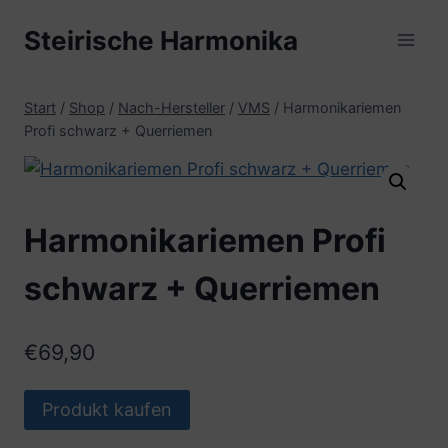
Zum
Steirische Harmonika
Inhalt
springen
Start
/
Shop
/
Nach-Hersteller
/
VMS
/
Harmonikariemen
Profi schwarz + Querriemen
Harmonikariemen Profi
schwarz + Querriemen
€
69,90
Produkt kaufen