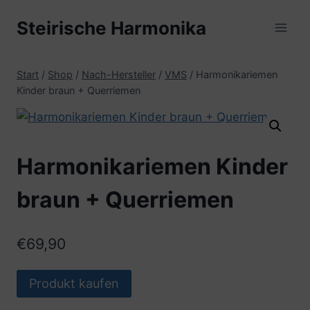
Zum
Steirische Harmonika
Inhalt
springen
Start
/
Shop
/
Nach-Hersteller
/
VMS
/
Harmonikariemen
Kinder braun + Querriemen
Harmonikariemen Kinder
braun + Querriemen
€
69,90
Produkt kaufen