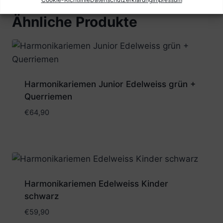
Ähnliche Produkte
Harmonikariemen Junior Edelweiss grün +
Querriemen
€
64,90
Harmonikariemen Edelweiss Kinder
schwarz
€
59,90