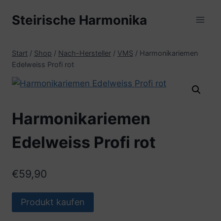
Zum
Steirische Harmonika
Inhalt
springen
Start
/
Shop
/
Nach-Hersteller
/
VMS
/
Harmonikariemen
Edelweiss Profi rot
Harmonikariemen
Edelweiss Profi rot
€
59,90
Produkt kaufen