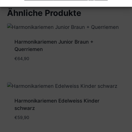
Ähnliche Produkte
Harmonikariemen Junior Braun +
Querriemen
€
64,90
Harmonikariemen Edelweiss Kinder
schwarz
€
59,90