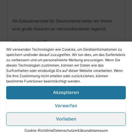
Als Exklusivvertrieb für Deutschland haben wir immer
eine große Auswahl an Harmonikariemen lagernd.
Sie sind Händler??
Wir verwenden Technologien wie Cookies, um Geräteinformationen zu
speichern und/oder darauf zuzugreifen. Wir tun dies, um das Surferlebnis
Dann kontaktieren Sie uns bitte.
zu verbessern und um personalisierte Werbung anzuzeigen. Wenn Sie
diesen Technologien zustimmen, können wir Daten wie das
Wir lassen ihnen eine Händlerpreisliste zukommen.
Surfverhalten oder eindeutige IDs auf dieser Website verarbeiten. Wenn
Sie Ihre Zustimmung nicht erteilen oder zurückziehen, können
Rufen Sie uns an wir beraten Sie gerne!
bestimmte Funktionen beeinträchtigt werden.
Akzeptieren
Verwerfen
Vorlieben
Cookie-Richtlinie
Datenschutzerklärung
Impressum