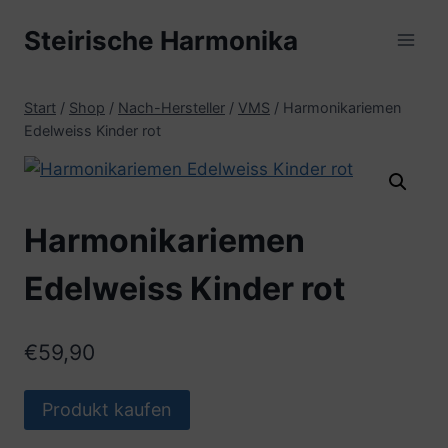
Zum
Steirische Harmonika
Inhalt
springen
Start
/
Shop
/
Nach-Hersteller
/
VMS
/
Harmonikariemen
Edelweiss Kinder rot
Harmonikariemen
Edelweiss Kinder rot
€
59,90
Produkt kaufen